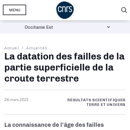
Aller
MENU
au
contenu
principal
Fil
Accueil
Actualités
La datation des failles de la
d'Ariane
partie superficielle de la
croute terrestre
26 mars 2021
RÉSULTATS SCIENTIFIQUES
TERRE ET UNIVERS
La connaissance de l’âge des failles