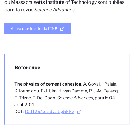
du Massachusetts Institute of Technology sont publiés
dans la revue
Science Advances
.
A lire sur le site de l'INP
Référence
The physics of cement cohesion
. A. Goyal, I. Palaia,
K. Ioannidou, F.-J. Ulm, H. van Damme, R. J.-M. Pellenq,
E. Trizac, E. Del Gado.
Science Advances
, paru le 04
août 2021.
DOI :
10.1126/sciadv.abg5882