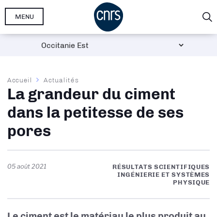
Aller
MENU
au
contenu
principal
Fil
Accueil
Actualités
La grandeur du ciment
d'Ariane
dans la petitesse de ses
pores
05 août 2021
RÉSULTATS SCIENTIFIQUES
INGÉNIERIE ET SYSTÈMES
PHYSIQUE
Le ciment est le matériau le plus produit au