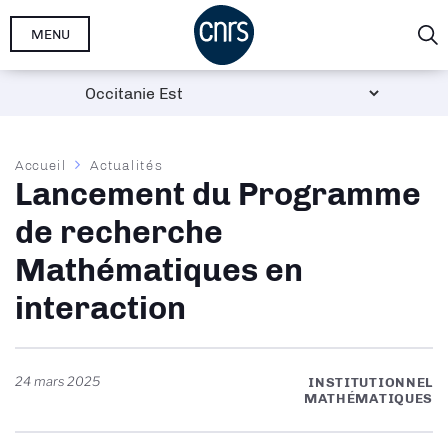
Aller
MENU
au
contenu
principal
Fil
Accueil
Actualités
Lancement du Programme
d'Ariane
de recherche
Mathématiques en
interaction
24 mars 2025
INSTITUTIONNEL
MATHÉMATIQUES