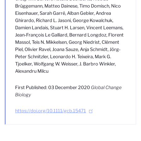
Brüggemann, Matteo Dainese, Timo Domisch, Nico
Eisenhauer, Sarah Garré, Alban Gebler, Andrea
Ghirardo, Richard L. Jasoni, George Kowalchuk,
Damien Landais, Stuart H. Larsen, Vincent Leemans,
Jean‐François Le Galliard, Bernard Longdoz, Florent
Massol, Teis N. Mikkelsen, Georg Niedrist, Clément
Piel, Olivier Ravel, Joana Sauze, Anja Schmidt, Jörg‐
Peter Schnitzler, Leonardo H. Teixeira, Mark G.
Tjoelker, Wolfgang W. Weisser, J. Barbro Winkler,
Alexandru Milcu
First Published: 03 December 2020
Global Change
Biology
https://doi.org/10.1111/gcb.15471