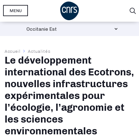
Aller
MENU
au
contenu
principal
Fil
Accueil
Actualités
Le développement
d'Ariane
international des Ecotrons,
nouvelles infrastructures
expérimentales pour
l’écologie, l’agronomie et
les sciences
environnementales