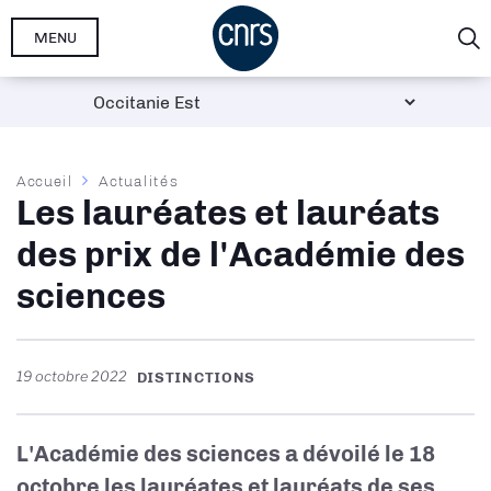
Aller
MENU
au
contenu
principal
Fil
Accueil
Actualités
Les lauréates et lauréats
d'Ariane
des prix de l'Académie des
sciences
19 octobre 2022
DISTINCTIONS
L'Académie des sciences a dévoilé le 18
octobre les lauréates et lauréats de ses