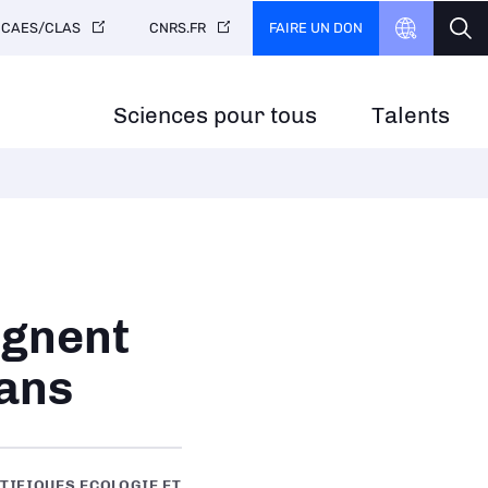
FAIRE UN DON
CAES/CLAS
CNRS.FR
Sciences pour tous
Talents
ègnent
éans
TIFIQUES ECOLOGIE ET