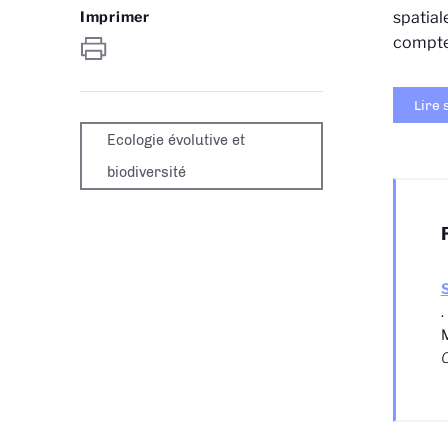
Imprimer
spatial
compte 
Lire 
Ecologie évolutive et
biodiversité
.
M