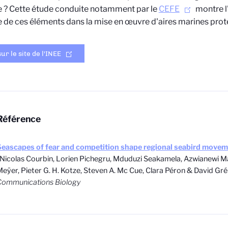
e ? Cette étude conduite notamment par le
CEFE
montre l'
de ces éléments dans la mise en œuvre d'aires marines prot
sur le site de l'INEE
Référence
Seascapes of fear and competition shape regional seabird movem
 Nicolas Courbin, Lorien Pichegru, Mduduzi Seakamela, Azwianewi 
eÿer, Pieter G. H. Kotze, Steven A. Mc Cue, Clara Péron & David Grém
Communications Biology