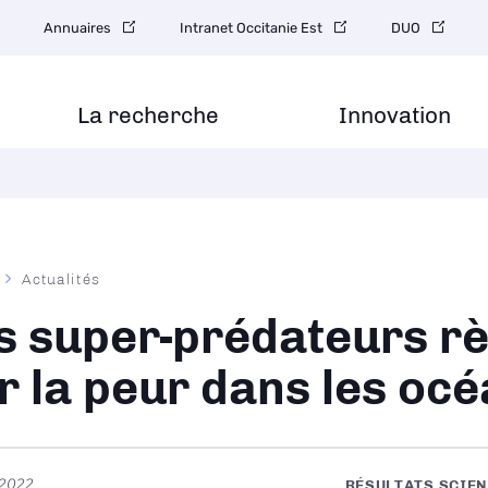
on
Annuaires
Intranet Occitanie Est
DUO
re
La recherche
Innovation
Actualités
ane
s super-prédateurs r
r la peur dans les oc
 2022
RÉSULTATS SCIEN