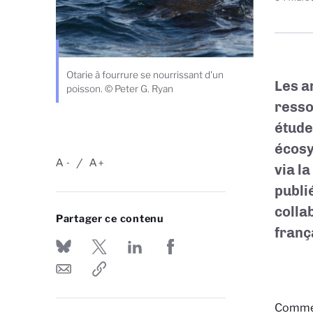
Otarie à fourrure se nourrissant d'un
Les a
poisson. © Peter G. Ryan
resso
étude
écosy
A
A
-
+
via l
publi
colla
Partager ce contenu
franç
Comment