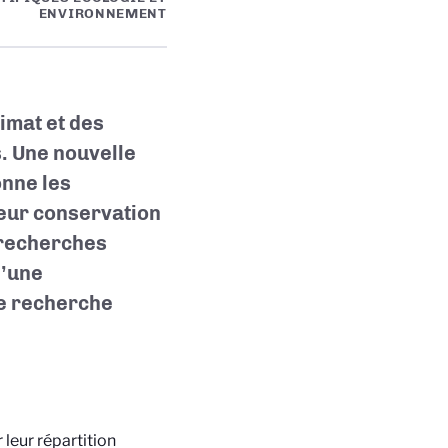
ENVIRONNEMENT
imat et des
. Une nouvelle
onne les
eur conservation
 recherches
d’une
de recherche
leur répartition