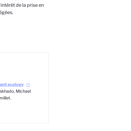
intérêt de la prise en
égées.
ent ecology
Makhado, Michael
illet.