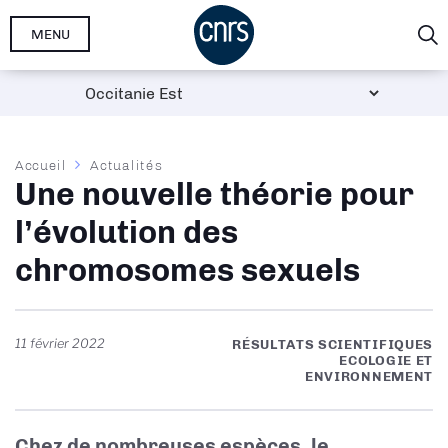
Aller
MENU
au
contenu
principal
Fil
Accueil
Actualités
Une nouvelle théorie pour
d'Ariane
l’évolution des
chromosomes sexuels
11 février 2022
RÉSULTATS SCIENTIFIQUES
ECOLOGIE ET
ENVIRONNEMENT
Chez de nombreuses espèces, le