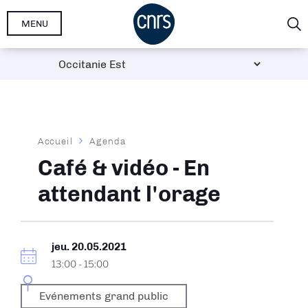
Aller
MENU
au
contenu
principal
Fil
Accueil
Agenda
d'Ariane
Café & vidéo - En
attendant l'orage
jeu. 20.05.2021
13:00
-
15:00
Evénements grand public