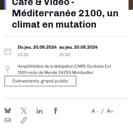
Café & Vidéo -
d'Ariane
Méditerranée 2100, un
climat en mutation
Du
jeu. 20.06.2024
au
jeu. 20.06.2024
13:30
15:30
Amphithéâtre de la délégation CNRS Occitanie Est
1919 route de Mende 34293 Montpellier
Evénements grand public
A
A
-
+