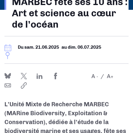
MARBEC fête ses 10 ans :
d'Ariane
Art et science au cœur
de l’océan
Du
sam. 21.06.2025
au
dim. 06.07.2025
A
A
-
+
L’Unité Mixte de Recherche MARBEC
(MARine Biodiversity, Exploitation &
Conservation), dédiée à l’étude de la
biodiversité marine et ses usages, fête ses